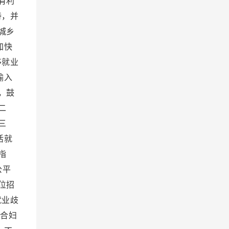
有利
持，并
城乡
加快
移就业
输入
，鼓
二
三
活就
指
公平
位招
就业歧
合妇