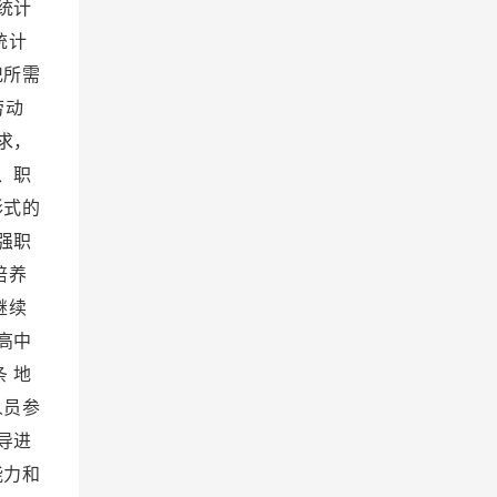
统计
统计
记所需
劳动
求，
、职
形式的
强职
培养
继续
高中
 地
人员参
导进
能力和