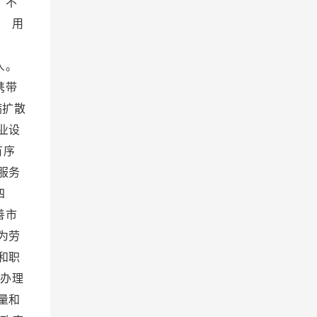
，不
 用
利。
人。
携带
病扩散
业设
有序
服务
四
善市
为劳
和职
办理
量和