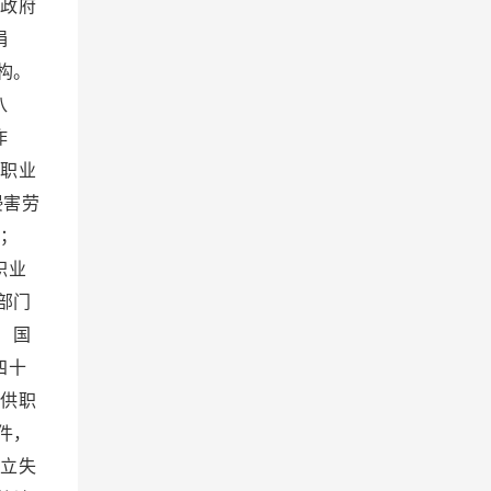
政府
捐
构。
八
作
职业
侵害劳
；
职业
部门
 国
四十
供职
件，
立失