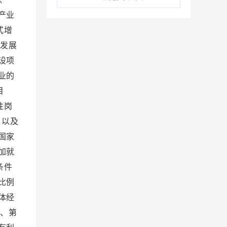
产业
式增
发展
设项
业的
目
性岗
，以及
国家
加就
条件
比例
体经
、第