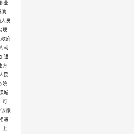
职业
援助
难人员
实现
民政府
的就
加强
地方
人民
务院
保城
，可
为该家
相适
，上