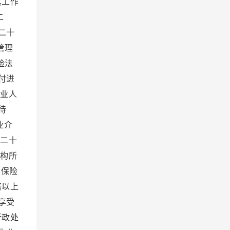
其工作
二
二十
管理
险法
付进
业人
待
业介
二十
机构所
业保险
倍以上
享受
行政处