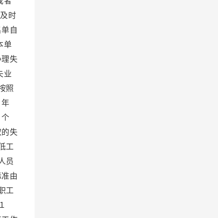
或者
及时
名单自
本单
办理失
失业
按照
０年
４个
取的失
低工
人员
标准由
职工
１