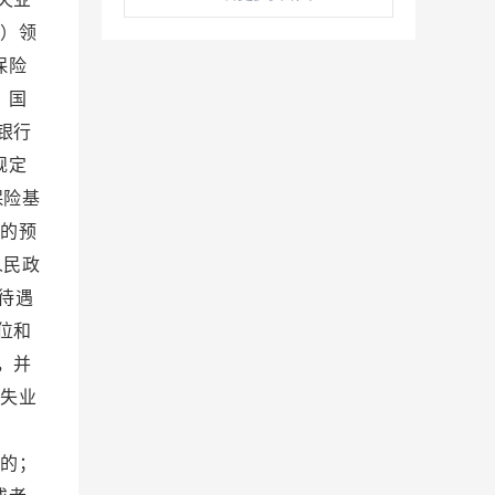
）领
保险
）国
银行
规定
保险基
的预
人民政
待遇
位和
，并
失业
遇：
的；